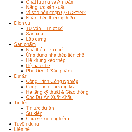
Chất lượng và An toàn
Năng lực sản xuất
Vì sao nên chọn QSB Steel?
Nhận diện thương hiệu
Dịch vụ
Tư vấn – Thiết kế
Sản xuất
Lắp dựng
Sản phẩm
Nhà thép tiền chế
Ứng dụng nhà thép tiền chế
Hệ khung kèo thép
Hệ bao che
Phụ kiện & Sản phẩm
Dự án
Công Trình Công Nghiệp
Công Trình Thương Mại
Hạ tầng kỹ thuật & Giao thông
Các Dự Án Xuất Khẩu
Tin tức
Tin tức dự án
Sự kiện
Chia sẻ kinh nghiệm
Tuyển dụng
Liên hệ