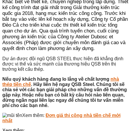
Khác biệt về thiết kế, chuyên nghiệp trong lắp dựng. Thiết
kế công trình đạt giải nhất trong Giải thưởng kiến trúc
quốc gia 2018, hạng mục kiến trúc công cộng. Trước khi
bắt tay vào việc lên kế hoạch xây dựng, Công ty Cổ phần
Đèo Cả cho triển khai cuộc thi thiết kế kiến trúc tổng
quan cho dự án. Qua quá trình tuyển chọn, cuối cùng
phương án kiến trúc của Công ty Atelier Dubosc et
Associés (Pháp) được giới chuyên môn đánh giá cao và
quyết định chọn làm phương án xây dựng.
Dự án được đội ngũ QSB STEEL thực hiện đã khẳng định
được vị thế và sức mạnh của thương hiệu QSB trên thị
trường kết cấu thép.
Nếu quý khách hàng đang lo lắng về chất lượng
nhà
thép tiền chế
. Hãy liên hệ ngay QSB Steel. Chúng tôi sẽ
chia sẻ với các bạn giải pháp cho những vấn đề thường
gặp này. Hoặc nếu bạn có bất kỳ câu hỏi nào liên quan,
đừng ngần ngại liên lạc ngay để chúng tôi tư vấn miễn
phí cho các bạn nhé.
Xem thêm:
Đơn giá thi công nhà tiền chế mới
nhất
Xem thêm: