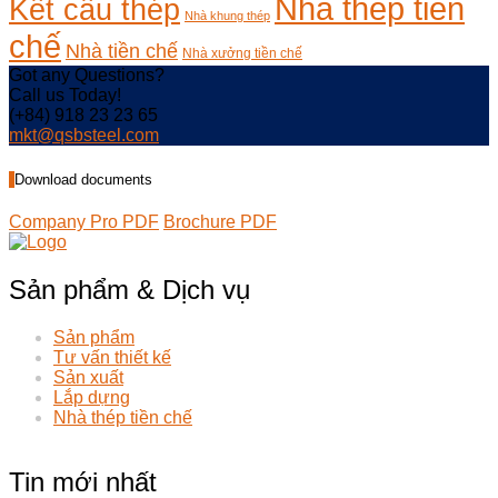
Nhà thép tiền
Kết cấu thép
Nhà khung thép
chế
Nhà tiền chế
Nhà xưởng tiền chế
Got any Questions?
Call us Today!
(+84) 918 23 23 65
mkt@qsbsteel.com
Download documents
Company Pro PDF
Brochure PDF
Sản phẩm & Dịch vụ
Sản phẩm
Tư vấn thiết kế
Sản xuất
Lắp dựng
Nhà thép tiền chế
Tin mới nhất