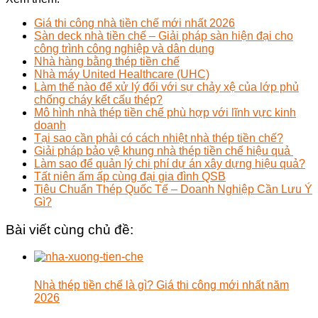
Giá thi công nhà tiền chế mới nhất 2026
Sàn deck nhà tiền chế – Giải pháp sàn hiện đại cho
công trình công nghiệp và dân dụng
Nhà hàng bằng thép tiền chế
Nhà máy United Healthcare (UHC)
Làm thế nào để xử lý đối với sự chảy xệ của lớp phủ
chống cháy kết cấu thép?
Mô hình nhà thép tiền chế phù hợp với lĩnh vực kinh
doanh
Tại sao cần phải có cách nhiệt nhà thép tiền chế?
Giải pháp bảo vệ khung nhà thép tiền chế hiệu quả
Làm sao để quản lý chi phí dự án xây dựng hiệu quả?
Tất niên ấm ấp cùng đại gia đình QSB
Tiêu Chuẩn Thép Quốc Tế – Doanh Nghiệp Cần Lưu Ý
Gì?
Bài viết cùng chủ đề:
Nhà thép tiền chế là gì? Giá thi công mới nhất năm
2026